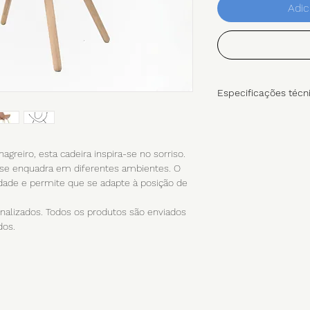
Adic
Especificações técn
Data: 2013
Design: Arq. Ped
Estrutura: Madeira ca
greiro, esta cadeira inspira-se no sorriso.
Acabamento: Folhead
se enquadra em diferentes ambientes. O
Fabrico: Portugal
idade e permite que se adapte à posição de
lizados. Todos os produtos são enviados
dos.