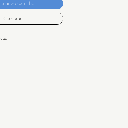
ionar ao carrinho
Comprar
icas
ro Vinagreiro
rvalho
o carvalho com velatura