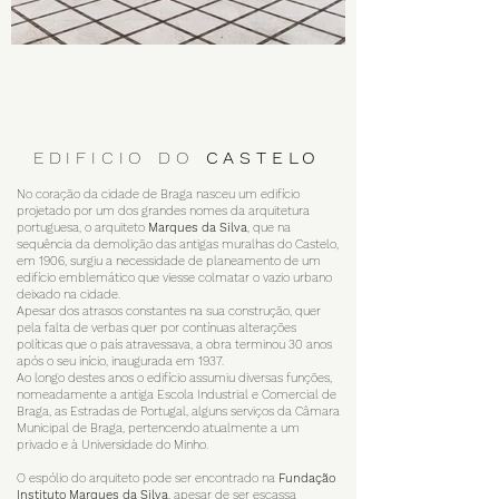
EDIFICIO DO CASTELO
EDIFICIO DO CASTELO
EDIFICIO DO CASTELO
EDIFICIO DO CASTELO
EDIFICIO DO CASTELO
EDIFICIO DO CASTELO
EDIFICIO DO CASTELO
EDIFICIO DO CASTELO
EDIFICIO DO CASTELO
EDIFICIO DO CASTELO
EDIFICIO DO CASTELO
EDIFICIO DO CASTELO
EDIFICIO DO CASTELO
EDIFICIO DO CASTELO
EDIFICIO DO CASTELO
EDIFICIO DO CASTELO
EDIFICIO DO CASTELO
EDIFICIO DO CASTELO
EDIFICIO DO CASTELO
EDIFICIO DO CASTELO
EDIFICIO DO CASTELO
EDIFICIO DO CASTELO
EDIFICIO DO CASTELO
EDIFICIO DO CASTELO
EDIFICIO DO CASTELO
EDIFICIO DO CASTELO
EDIFICIO DO CASTELO
EDIFICIO DO CASTELO
EDIFICIO DO CASTELO
EDIFICIO DO CASTELO
REABILITAÇÃO DA SALA DE TRABALHO E REUNIÂO DO PISO 1
REABILITAÇÃO DA SALA DE TRABALHO E REUNIÂO DO PISO 1
REABILITAÇÃO DA SALA DE TRABALHO E REUNIÂO DO PISO 1
REABILITAÇÃO DA SALA DE TRABALHO E REUNIÂO DO PISO 1
REABILITAÇÃO DA SALA DE TRABALHO E REUNIÂO DO PISO 1
REABILITAÇÃO DA SALA DE TRABALHO PISO 1
REABILITAÇÃO DA SALA DE TRABALHO PISO 1
REABILITAÇÃO DA SALA DE TRABALHO PISO 1
REABILITAÇÃO DA SALA DE TRABALHO PISO 1
REABILITAÇÃO DA SALA DE TRABALHO PISO 1
REABILITAÇÃO DA SALA DE REUNIÃO PISO 2
REABILITAÇÃO DA SALA DE REUNIÃO PISO 2
REABILITAÇÃO DA SALA DE REUNIÃO PISO 2
REABILITAÇÃO DA SALA DE REUNIÃO PISO 2
REABILITAÇÃO DA SALA DE REUNIÃO PISO 2
REABILITAÇÃO DA SALA DE LAZER PISO 3
REABILITAÇÃO DA SALA DE LAZER PISO 3
REABILITAÇÃO DA SALA DE LAZER PISO 3
REABILITAÇÃO DA SALA DE LAZER PISO 3
REABILITAÇÃO DA SALA DE LAZER PISO 3
REABILITAÇÃO DO HALL DE ENTRADA
REABILITAÇÃO DO HALL DE ENTRADA
REABILITAÇÃO DO HALL DE ENTRADA
REABILITAÇÃO DO HALL DE ENTRADA
REABILITAÇÃO DO HALL DE ENTRADA
REABILITAÇÃO DO REFEITÓRIO
REABILITAÇÃO DO REFEITÓRIO
REABILITAÇÃO DO REFEITÓRIO
REABILITAÇÃO DO REFEITÓRIO
REABILITAÇÃO DO REFEITÓRIO
EDIFICIO DO
CASTELO
No coração da cidade de Braga nasceu um edifício
projetado por um dos grandes nomes da arquitetura
portuguesa, o arquiteto
Marques da Silva
, que na
sequência da demolição das antigas muralhas do Castelo,
em 1906, surgiu a necessidade de planeamento de um
edifício emblemático que viesse colmatar o vazio urbano
deixado na cidade.
Apesar dos atrasos constantes na sua construção, quer
pela falta de verbas quer por contínuas alterações
políticas que o país atravessava, a obra terminou 30 anos
após o seu início, inaugurada em 1937.
Ao longo destes anos o edifício assumiu diversas funções,
nomeadamente a antiga Escola Industrial e Comercial de
Braga, as Estradas de Portugal, alguns serviços da Câmara
Municipal de Braga, pertencendo atualmente a um
privado e à Universidade do Minho.
O espólio do arquiteto pode ser encontrado na
Fundação
Instituto Marques da Silva
, apesar de ser escassa