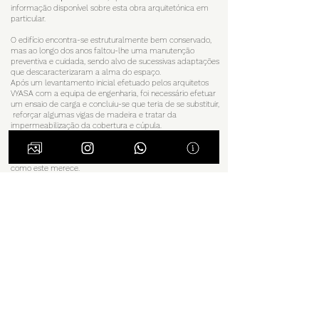
informação disponível sobre esta obra arquitetónica em
particular.
O edifício encontra-se estruturalmente bem conservado,
mas ao longo dos anos faltou-lhe uma manutenção
preventiva e cuidada, sendo alvo de sucessivas adaptações
que descaracterizaram a alma do espaço.
Após um levantamento inicial efetuado pelos arquitetos
VYASA com a equipa de engenharia, foi necessário efetuar
um ensaio de carga e concluiu-se que teria de se substituir,
reforçar algumas vigas de madeira e tratar da
impermeabilização da cobertura e cúpula.
O projeto foi pensado para manter as características do
edifício, foi dada muita atenção ao detalhe, numa tentativa
de devolver a dignidade e a autenticidade que um edifício
como este merece.
O programa pedia a transformação dos quatro pisos para
se adaptar às novas funções e deu a base perfeita para
criar ambientes distintos que jogassem com as
especificidades de cada espaço. Uma seleção de cores,
materiais e uma extensa preservação dos detalhes da
arquitetura original, combinados com a introdução de
alguns elementos mais contemporâneos, permitiu-nos
criar uma personalidade distinta que contribui para uma
imagem eclética e, em simultâneo, prestar homenagem
às particularidades que nos eram desvendadas à medida
que íamos descobrindo um pouco mais do edifício original
e do pensamento do arquiteto Marques da Silva..